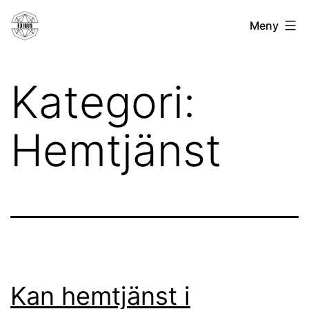
Hoppa
Exigus.se
Meny
till
innehåll
Kategori:
Hemtjänst
Kan hemtjänst i