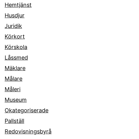
Hemtjänst
Husdjur
Juridik
Körkort
Körskola
Låssmed
Mäklare
Målare
Måleri
Museum
Okategoriserade
Pallställ
Redovisningsbyrå