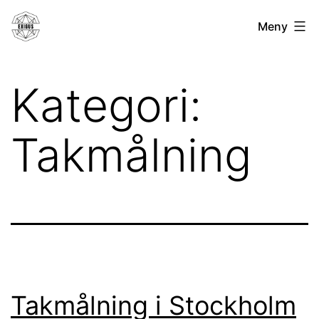
Hoppa
Exigus.se
Meny
till
innehåll
Kategori:
Takmålning
Takmålning i Stockholm