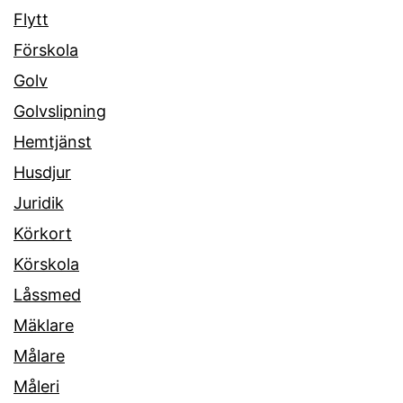
Flytt
Förskola
Golv
Golvslipning
Hemtjänst
Husdjur
Juridik
Körkort
Körskola
Låssmed
Mäklare
Målare
Måleri