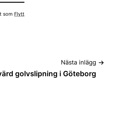
at som
Flytt
Nästa inlägg
värd golvslipning i Göteborg