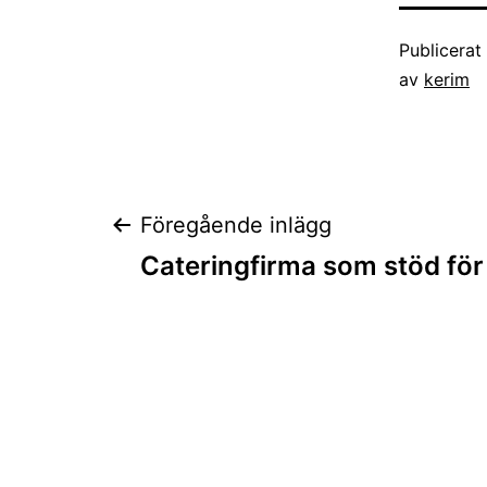
Publicera
av
kerim
Inläggsnaviger
Föregående inlägg
Cateringfirma som stöd för