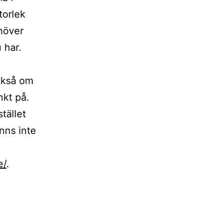
torlek
ehöver
 har.
också om
nkt på.
tället
nns inte
e/
.