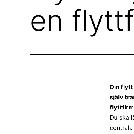
en flytt
Din flyt
själv tr
flyttfir
Du ska lä
centrala