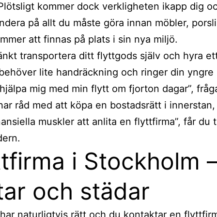
Plötsligt kommer dock verkligheten ikapp dig o
undera på allt du måste göra innan möbler, porsl
mmer att finnas på plats i sin nya miljö.
nkt transportera ditt flyttgods själv och hyra ett
ehöver lite handräckning och ringer din yngre 
hjälpa mig med min flytt om fjorton dagar”, fråg
ar råd med att köpa en bostadsrätt i innerstan,
ansiella muskler att anlita en flyttfirma”, får du ti
dern.
ttfirma i Stockholm 
ttar och städar
har naturligtvis rätt och du kontaktar en flyttfir