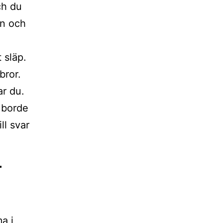
ch du
in och
 släp.
bror.
ar du.
 borde
ll svar
–
ma i