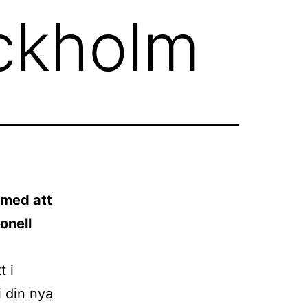
ockholm
t med att
onell
t i
i din nya