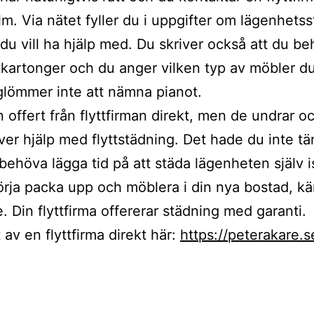
m. Via nätet fyller du i uppgifter om lägenhetss
du vill ha hjälp med. Du skriver också att du b
ttkartonger och du anger vilken typ av möbler du
lömmer inte att nämna pianot.
n offert från flyttfirman direkt, men de undrar 
er hjälp med flyttstädning. Det hade du inte tä
behöva lägga tid på att städa lägenheten själv is
börja packa upp och möblera i din nya bostad, kä
. Din flyttfirma offererar städning med garanti.
 av en flyttfirma direkt här:
https://peterakare.s