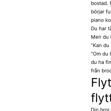
bostad. 
börjar f
piano ko
Du har tä
Men du b
“Kan du 
“Om du h
du ha fin
från bro
Fly
fly
Din bror 