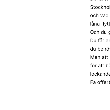
Stockhol
och vad 
låna fly
Och du g
Du får e
du behöv
Men att 
för att 
lockande
Få offert