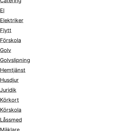
Catering
El
Elektriker
Flytt
Förskola
Golv
Golvslipning
Hemtjänst
Husdjur
Juridik
Körkort
Körskola
Låssmed
Mäklare