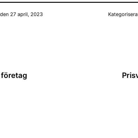
t den
27 april, 2023
Kategoriser
ing
 företag
Pris