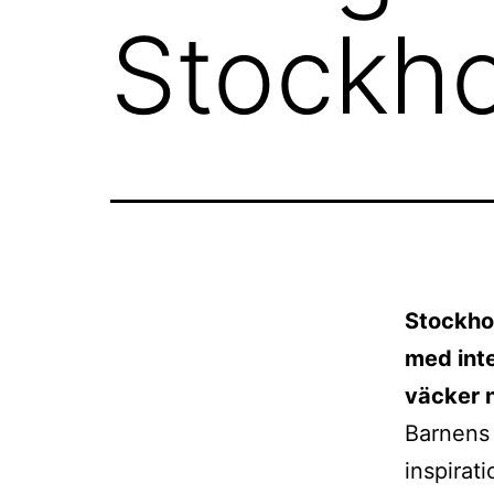
Stockho
Stockho
med inte
väcker 
Barnens 
inspirat