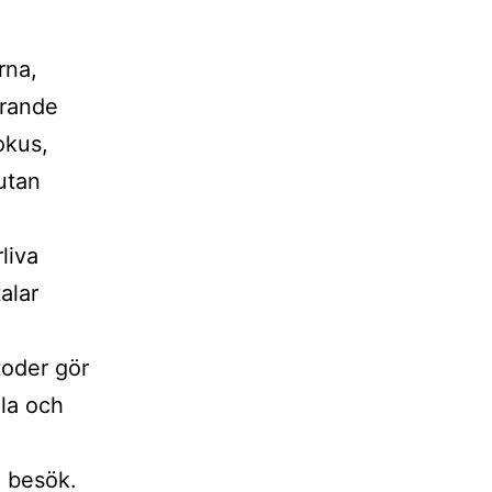
rna,
ärande
okus,
 utan
liva
alar
toder gör
lla och
a besök.