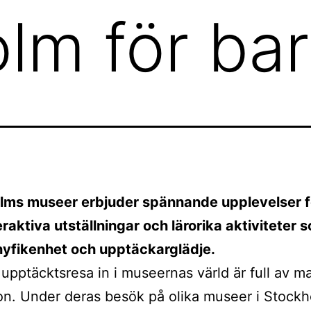
lm för ba
lms museer erbjuder spännande upplevelser f
raktiva utställningar och lärorika aktiviteter 
nyfikenhet och upptäckarglädje.
upptäcktsresa in i museernas värld är full av m
ion. Under deras besök på olika museer i Stock