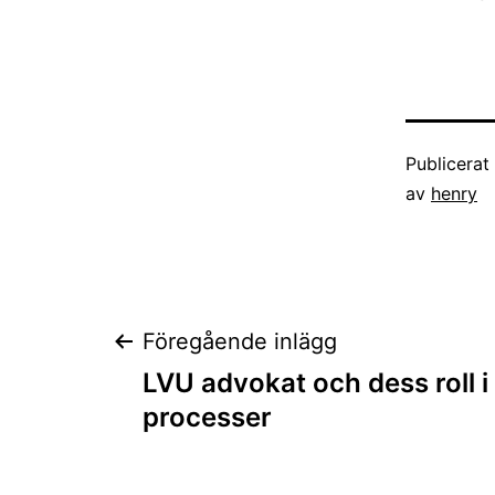
Publicera
av
henry
Inläggsnaviger
Föregående inlägg
LVU advokat och dess roll i 
processer