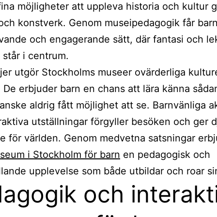
fina möjligheter att uppleva historia och kultur
och konstverk. Genom museipedagogik får barn 
evande och engagerande sätt, där fantasi och lek
 står i centrum.
ljer utgör Stockholms museer ovärderliga kulture
. De erbjuder barn en chans att lära känna såda
anske aldrig fått möjlighet att se. Barnvänliga ak
raktiva utställningar förgyller besöken och ger 
se för världen. Genom medvetna satsningar erb
seum i Stockholm för barn
en pedagogisk och
lande upplevelse som både utbildar och roar sin
agogik och interakt