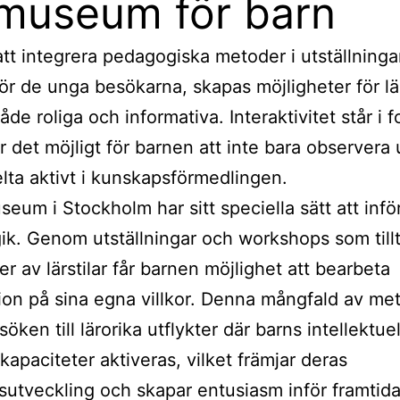
museum för barn
t integrera pedagogiska metoder i utställninga
 för de unga besökarna, skapas möjligheter för l
de roliga och informativa. Interaktivitet står i f
ör det möjligt för barnen att inte bara observera
lta aktivt i kunskapsförmedlingen.
seum i Stockholm har sitt speciella sätt att inför
k. Genom utställningar och workshops som tillt
er av lärstilar får barnen möjlighet att bearbeta
ion på sina egna villkor. Denna mångfald av me
öken till lärorika utflykter där barns intellektue
 kapaciteter aktiveras, vilket främjar deras
utveckling och skapar entusiasm inför framtid