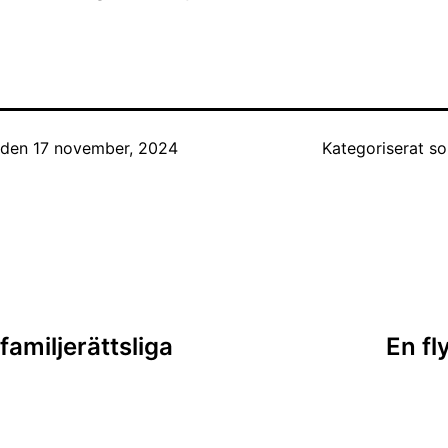
t den
17 november, 2024
Kategoriserat 
ing
familjerättsliga
En fl