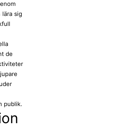
 genom
lära sig
full
lla
nt de
tiviteter
djupare
juder
 publik.
ion