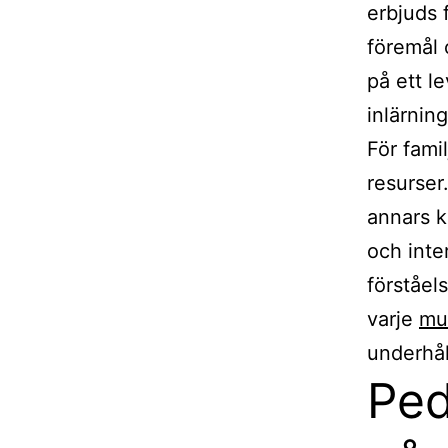
erbjuds 
föremål 
på ett l
inlärning
För fami
resurser
annars k
och inte
förståel
varje
mu
underhål
Ped