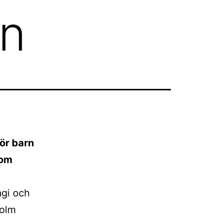
rn
ör barn
som
agi och
holm