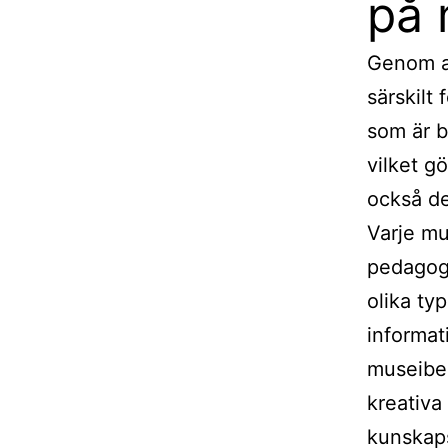
på 
Genom at
särskilt
som är bå
vilket g
också de
Varje mu
pedagogi
olika typ
informat
museibes
kreativa
kunskaps