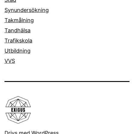
Synundersökning
Takmålning
Tandhälsa
Trafikskola
Utbildning
VVS
Drivs med
WordPress
.