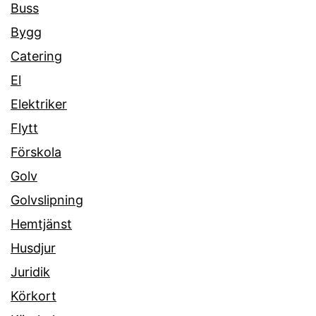
Buss
Bygg
Catering
El
Elektriker
Flytt
Förskola
Golv
Golvslipning
Hemtjänst
Husdjur
Juridik
Körkort