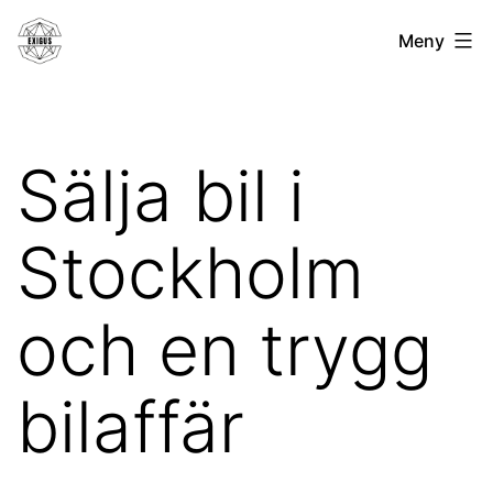
Hoppa
Exigus.se
Meny
till
innehåll
Sälja bil i
Stockholm
och en trygg
bilaffär